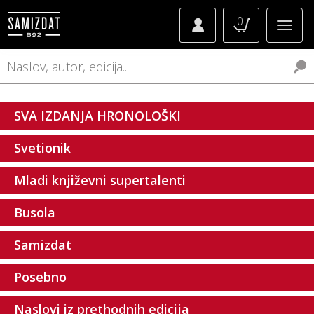
0
SVA IZDANJA HRONOLOŠKI
Svetionik
Mladi književni supertalenti
Busola
Samizdat
Posebno
Naslovi iz prethodnih edicija