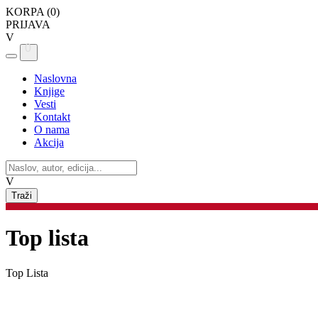
KORPA (
0
)
PRIJAVA
V
0
Naslovna
Knjige
Vesti
Kontakt
O nama
Akcija
V
Top lista
Top Lista