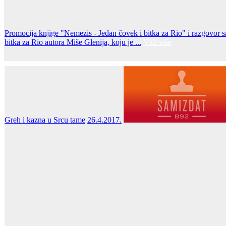
Promocija knjige "Nemezis - Jedan čovek i bitka za Rio" i razgovor
bitka za Rio autora Miše Glenija, koju je ...
Vidi više
Greh i kazna u Srcu tame
26.4.2017.