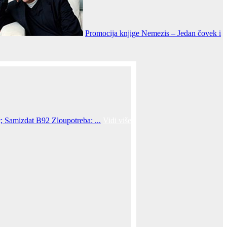
Promocija knjige Nemezis – Jedan čovek i
; Samizdat B92 Zloupotreba: ...
Vidi više