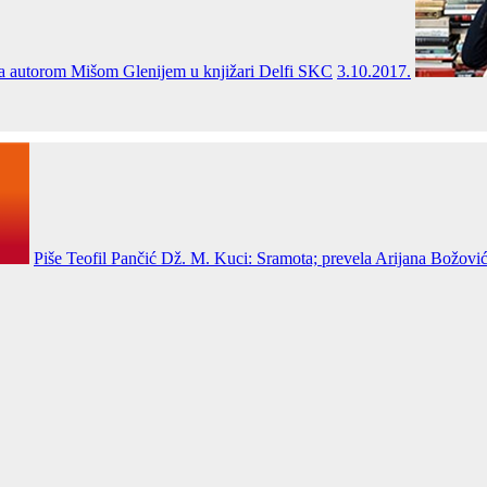
 sa autorom Mišom Glenijem u knjižari Delfi SKC
3.10.2017.
Piše Teofil Pančić Dž. M. Kuci: Sramota; prevela Arijana Božović