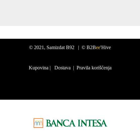
©
2021
, Samizdat B92 |
© B2B
ee
'Hive
Kupovina
|
Dostava
|
Pravila korišćenja