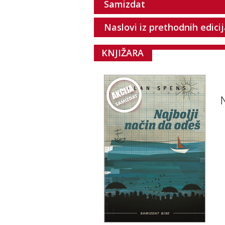
Samizdat
Naslovi iz prethodnih edici
KNJIŽARA