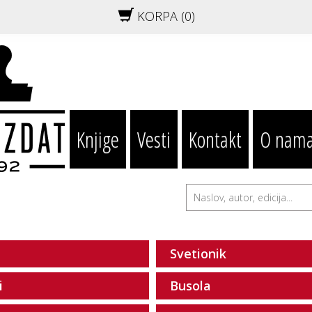
KORPA (
0
)
Knjige
Vesti
Kontakt
O nam
Svetionik
i
Busola