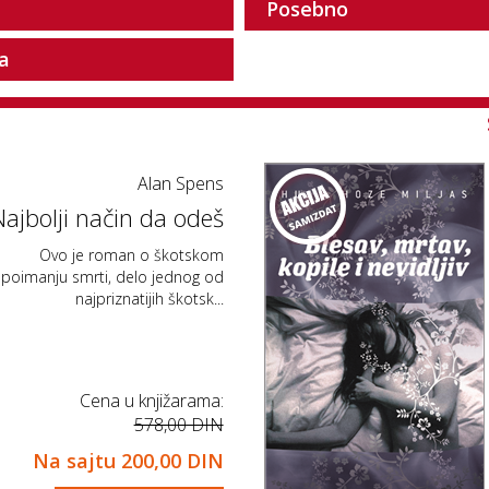
Posebno
ja
Alan Spens
Najbolji način da odeš
Ovo je roman o škotskom
poimanju smrti, delo jednog od
najpriznatijih škotsk...
Cena u knjižarama:
578,00 DIN
Na sajtu
200,00 DIN