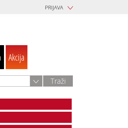
PRIJAVA
V
a
Akcija
V