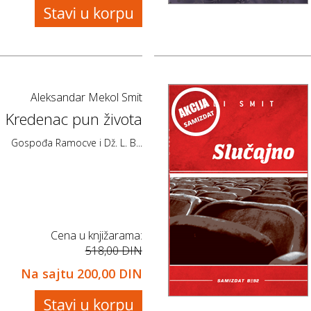
Aleksandar Mekol Smit
Kredenac pun života
Gospođa Ramocve i Dž. L. B...
Cena u knjižarama:
518,00 DIN
Na sajtu
200,00 DIN