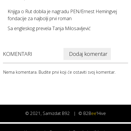
Knjiga o Rut dobila je nagradu PEN/Ernest Hemingvej
fondacije za najbolji prvi roman
Sa engleskog prevela Tanja Milosavljević
KOMENTARI
Dodaj komentar
Nema komentara. Budite prvi koji će ostaviti svoj komentar.
©
2021
, Samizdat B92 |
© B2B
ee
'Hive