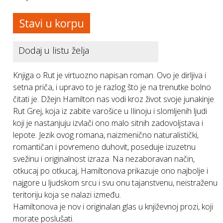
Dodaj u listu želja
Knjiga o Rut je virtuozno napisan roman. Ovo je dirljiva i
setna priča, i upravo to je razlog što je na trenutke bolno
čitati je. Džejn Hamilton nas vodi kroz život svoje junakinje
Rut Grej, koja iz zabite varošice u Ilinoju i slomljenih ljudi
koji je nastanjuju izvlači ono malo sitnih zadovoljstava i
lepote. Jezik ovog romana, naizmenično naturalistički,
romantičan i povremeno duhovit, poseduje izuzetnu
svežinu i originalnost izraza. Na nezaboravan način,
otkucaj po otkucaj, Hamiltonova prikazuje ono najbolje i
najgore u ljudskom srcu i svu onu tajanstvenu, neistraženu
teritoriju koja se nalazi između.
Hamiltonova je nov i originalan glas u književnoj prozi, koji
morate poslušati.