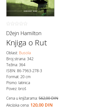
Džejn Hamilton
Knjiga o Rut
Oblast:
Busola
Broj strana
:
342
Težina
:
364
ISBN
:
86-7963-278-3
Format
:
20 cm
Pismo
:
latinica
Povez
:
broš
Cena u knjižarama:
562,00 DIN
120,00 DIN
Akcijska cena: