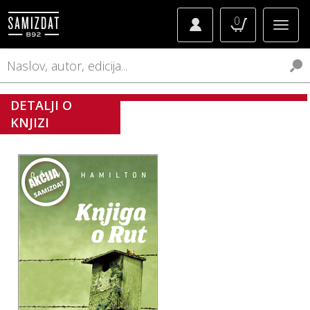
0
DETALJI O
KNJIZI