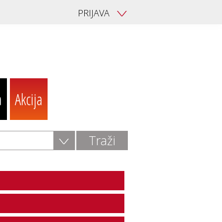
PRIJAVA
V
a
Akcija
V