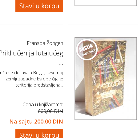
Fransoa Žongen
Priključenija lutajućeg
...
riča se desava u Belgiji, severnoj
zemlji zapadne Evrope čija je
teritorija predstavljena...
Cena u knjižarama:
600,00 DIN
Na sajtu
200,00 DIN