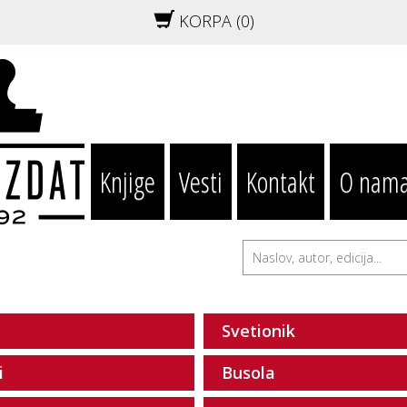
KORPA (
0
)
Knjige
Vesti
Kontakt
O nam
Svetionik
i
Busola