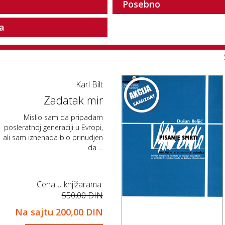
Posebno
ja
Karl Bilt
Zadatak mir
Mislio sam da pripadam
posleratnoj generaciji u Evropi,
ali sam iznenada bio prinudjen
da ...
Cena u knjižarama:
550,00 DIN
Na sajtu
200,00 DIN