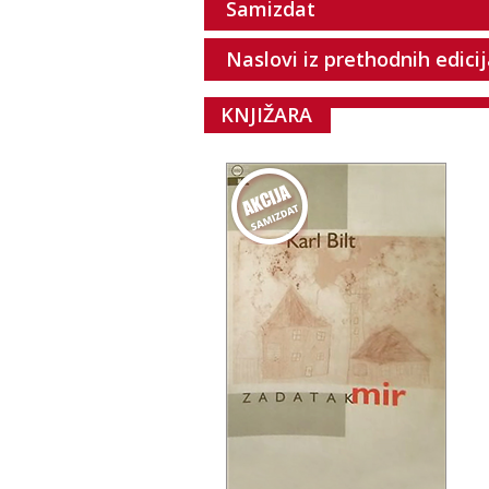
Samizdat
Naslovi iz prethodnih edici
KNJIŽARA