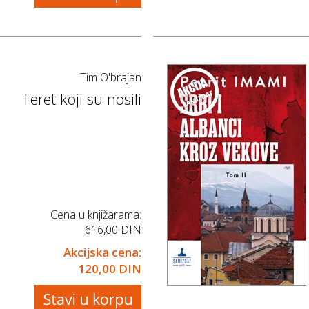
Tim O'brajan
Teret koji su nosili
Cena u knjižarama:
616,00 DIN
Akcijska cena:
120,00 DIN