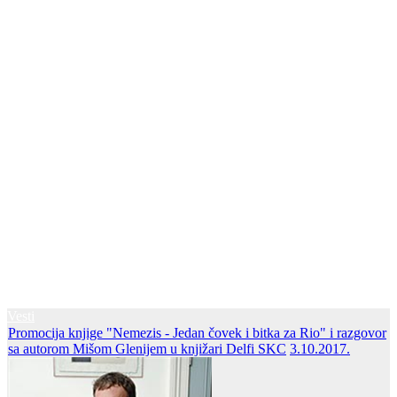
Vesti
Promocija knjige "Nemezis - Jedan čovek i bitka za Rio" i razgovor
sa autorom Mišom Glenijem u knjižari Delfi SKC
3.10.2017.