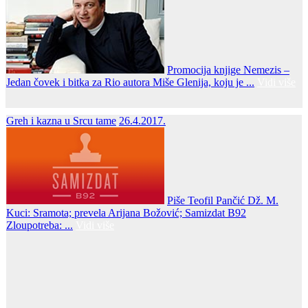
Promocija knjige Nemezis –
Jedan čovek i bitka za Rio autora Miše Glenija, koju je ...
Vidi više
Greh i kazna u Srcu tame
26.4.2017.
Piše Teofil Pančić Dž. M.
Kuci: Sramota; prevela Arijana Božović; Samizdat B92
Zloupotreba: ...
Vidi više