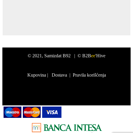
©
2021
, Samizdat B92 |
© B2B
ee
'Hive
Kupovina
|
Dostava
|
Pravila korišćenja