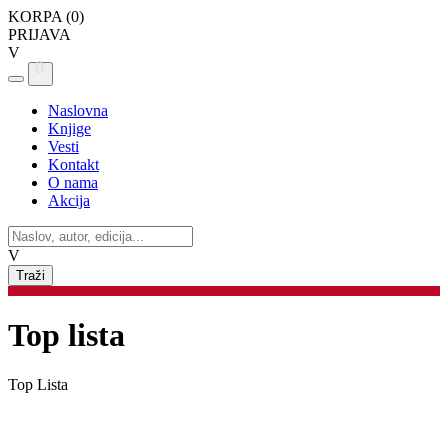
KORPA (
0
)
PRIJAVA
V
0
Naslovna
Knjige
Vesti
Kontakt
O nama
Akcija
V
Top lista
Top Lista