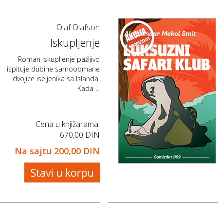
Olaf Olafson
Iskupljenje
Roman Iskupljenje pažljivo
ispituje dubine samoobmane
dvojice iseljenika sa Islanda.
Kada ...
Cena u knjižarama:
670,00 DIN
Na sajtu
200,00 DIN