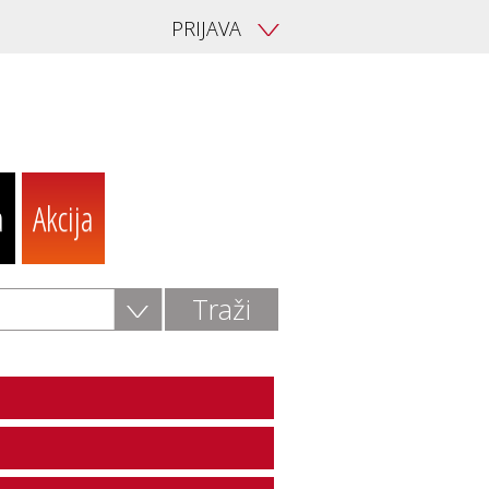
PRIJAVA
V
a
Akcija
V