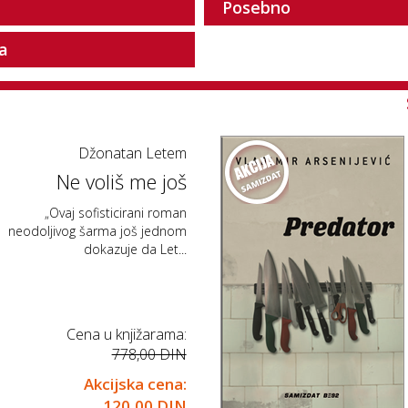
Posebno
ja
Džonatan Letem
Ne voliš me još
„Ovaj sofisticirani roman
neodoljivog šarma još jednom
dokazuje da Let...
Cena u knjižarama:
778,00 DIN
Akcijska cena:
120,00 DIN