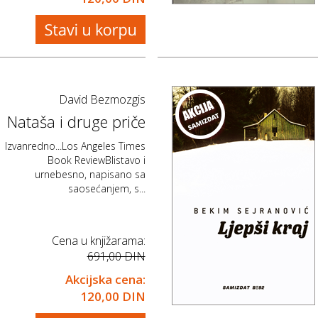
David Bezmozgis
Nataša i druge priče
Izvanredno...Los Angeles Times
Book ReviewBlistavo i
urnebesno, napisano sa
saosećanjem, s...
Cena u knjižarama:
691,00 DIN
Akcijska cena:
120,00 DIN