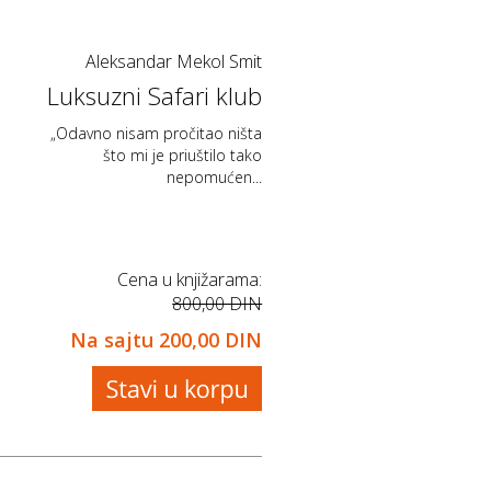
Aleksandar Mekol Smit
Luksuzni Safari klub
„Odavno nisam pročitao ništa
što mi je priuštilo tako
nepomućen...
Cena u knjižarama:
800,00 DIN
Na sajtu
200,00 DIN