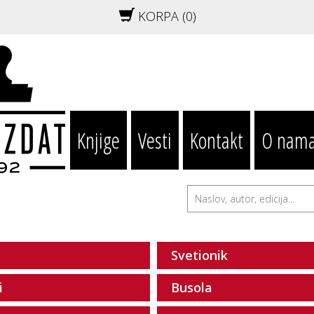
KORPA (
0
)
Knjige
Vesti
Kontakt
O nam
Svetionik
i
Busola