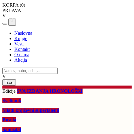
KORPA (
0
)
PRIJAVA
V
0
Naslovna
Knjige
Vesti
Kontakt
O nama
Akcija
V
Edicije
SVA IZDANJA HRONOLOŠKI
Svetionik
Mladi književni supertalenti
Busola
Samizdat