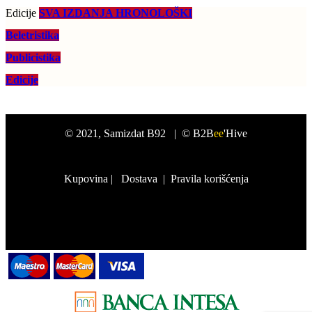
Edicije
SVA IZDANJA HRONOLOŠKI
Beletristika
Publicistika
Edicije
©
2021
, Samizdat B92 |
© B2B
ee
'Hive
Kupovina
|
Dostava
|
Pravila korišćenja