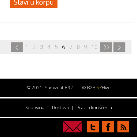
<
>>
>
1
2
3
4
5
6
7
8
9
10
©
2021
, Samizdat B92 |
© B2B
ee
'Hive
Kupovina
|
Dostava
|
Pravila korišćenja