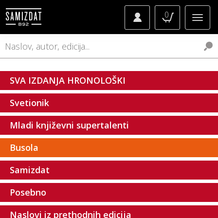
0
SVA IZDANJA HRONOLOŠKI
Svetionik
Mladi književni supertalenti
Busola
Samizdat
Posebno
Naslovi iz prethodnih edicija