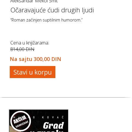
Aleksandar Mekol Smit
Očaravajuće ćudi drugih ljudi
“Roman začinjen suptilnim humorom.”
Cena u knjižarama:
814,00 DIN
Na sajtu
300,00 DIN