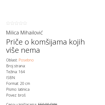
Milica Mihailović
Priče o komšijama kojih
više nema
Oblast:
Posebno
Broj strana
:
Težina
:
164
ISBN
:
Format
:
20 cm
Pismo
:
latinica
Povez
:
broš
Cena u knjižarama:
550,00 DIN