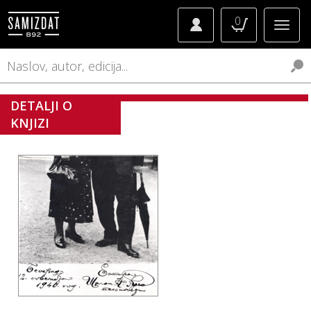
0
DETALJI O
KNJIZI