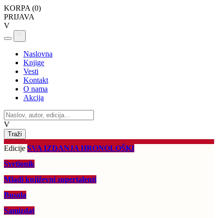
KORPA (
0
)
PRIJAVA
V
0
Naslovna
Knjige
Vesti
Kontakt
O nama
Akcija
V
Edicije
SVA IZDANJA HRONOLOŠKI
Svetionik
Mladi književni supertalenti
Busola
Samizdat