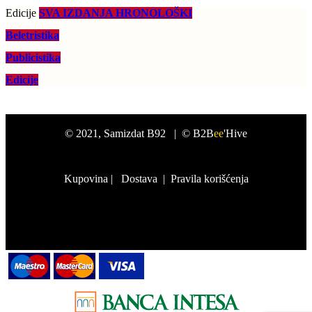
Edicije
SVA IZDANJA HRONOLOŠKI
Beletristika
Publicistika
Edicije
©
2021
, Samizdat B92 |
© B2B
ee
'Hive
Kupovina
|
Dostava
|
Pravila korišćenja