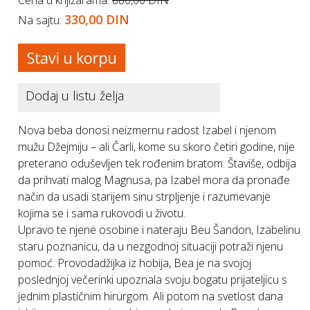
Cena u knjižarama:
880,00 DIN
330,00 DIN
Na sajtu:
Dodaj u listu želja
Nova beba donosi neizmernu radost Izabel i njenom
mužu Džejmiju – ali Čarli, kome su skoro četiri godine, nije
preterano oduševljen tek rođenim bratom. Štaviše, odbija
da prihvati malog Magnusa, pa Izabel mora da pronađe
način da usadi starijem sinu strpljenje i razumevanje
kojima se i sama rukovodi u životu.
Upravo te njene osobine i nateraju Beu Šandon, Izabelinu
staru poznanicu, da u nezgodnoj situaciji potraži njenu
pomoć. Provodadžijka iz hobija, Bea je na svojoj
poslednjoj večerinki upoznala svoju bogatu prijateljicu s
jednim plastičnim hirurgom. Ali potom na svetlost dana