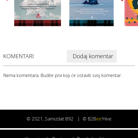
KOMENTARI
Dodaj komentar
Nema komentara. Budite prvi koji će ostaviti svoj komentar.
©
2021
, Samizdat B92 |
© B2B
ee
'Hive