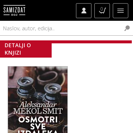
0
DETALJI O
KNJIZI