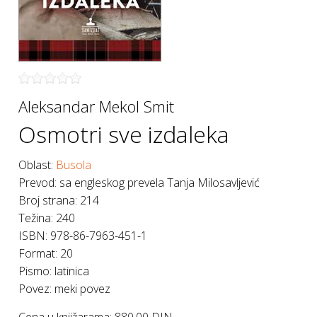
Aleksandar Mekol Smit
Osmotri sve izdaleka
Oblast:
Busola
Prevod
:
sa engleskog prevela Tanja Milosavljević
Broj strana
:
214
Težina
:
240
ISBN
:
978-86-7963-451-1
Format
:
20
Pismo
:
latinica
Povez
:
meki povez