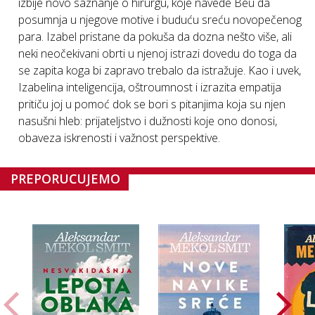
izbije novo saznanje o hirurgu, koje navede Beu da
posumnja u njegove motive i buduću sreću novopečenog
para. Izabel pristane da pokuša da dozna nešto više, ali
neki neočekivani obrti u njenoj istrazi dovedu do toga da
se zapita koga bi zapravo trebalo da istražuje. Kao i uvek,
Izabelina inteligencija, oštroumnost i izrazita empatija
pritiču joj u pomoć dok se bori s pitanjima koja su njen
nasušni hleb: prijateljstvo i dužnosti koje ono donosi,
obaveza iskrenosti i važnost perspektive.
PREPORUČUJEMO