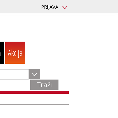
PRIJAVA
V
a
Akcija
V