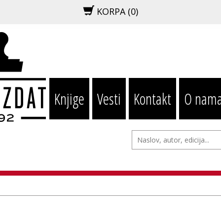
KORPA (
0
)
Knjige
Vesti
Kontakt
O nam