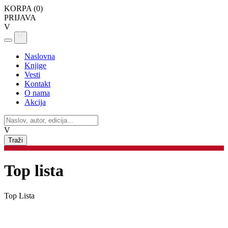
KORPA (
0
)
PRIJAVA
V
0
Naslovna
Knjige
Vesti
Kontakt
O nama
Akcija
V
Top lista
Top Lista