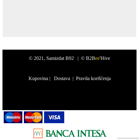
©
2021
, Samizdat B92 |
© B2B
ee
'Hive
Kupovina
|
Dostava
|
Pravila korišćenja