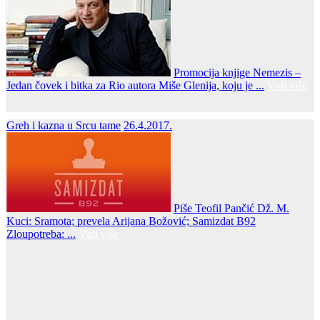
Promocija knjige Nemezis –
Jedan čovek i bitka za Rio autora Miše Glenija, koju je ...
Vidi više
Greh i kazna u Srcu tame
26.4.2017.
Piše Teofil Pančić Dž. M.
Kuci: Sramota; prevela Arijana Božović; Samizdat B92
Zloupotreba: ...
Vidi više