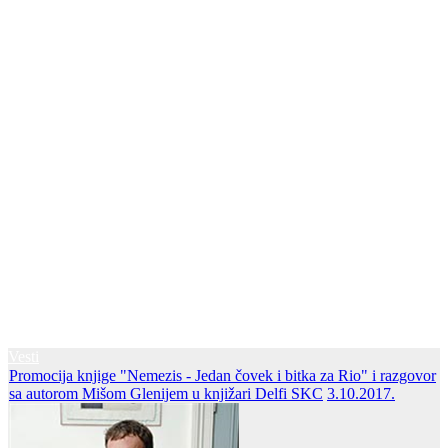
Vesti
Promocija knjige "Nemezis - Jedan čovek i bitka za Rio" i razgovor
sa autorom Mišom Glenijem u knjižari Delfi SKC
3.10.2017.