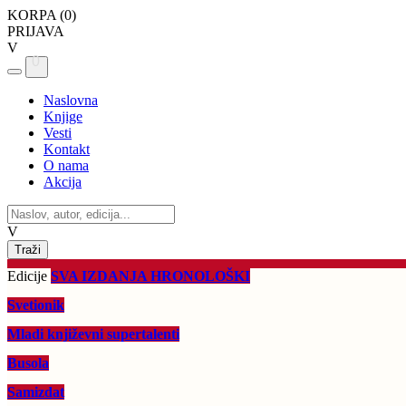
KORPA (
0
)
PRIJAVA
V
0
Naslovna
Knjige
Vesti
Kontakt
O nama
Akcija
V
Edicije
SVA IZDANJA HRONOLOŠKI
Svetionik
Mladi književni supertalenti
Busola
Samizdat