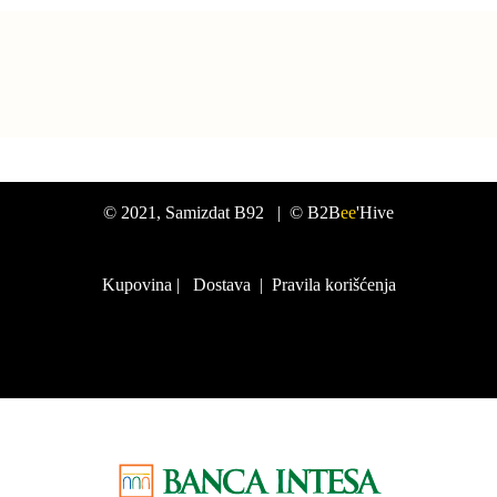
©
2021
, Samizdat B92 |
© B2B
ee
'Hive
Kupovina
|
Dostava
|
Pravila korišćenja