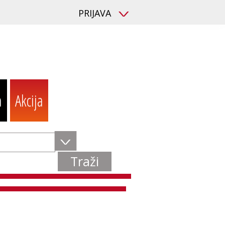
PRIJAVA
V
a
Akcija
V