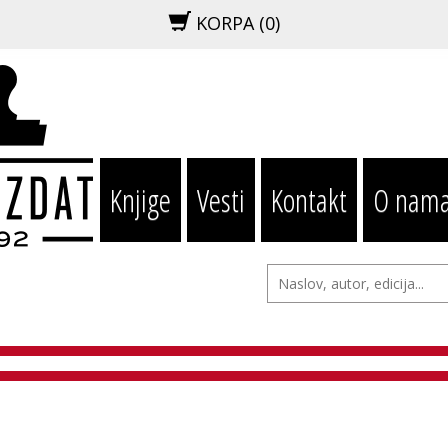
KORPA (
0
)
Knjige
Vesti
Kontakt
O nam