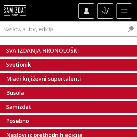
0
SVA IZDANJA HRONOLOŠKI
Svetionik
Mladi književni supertalenti
Busola
Samizdat
Posebno
Naslovi iz prethodnih edicija