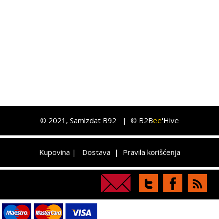
©
2021
, Samizdat B92 |
© B2B
ee
'Hive
Kupovina
|
Dostava
|
Pravila korišćenja