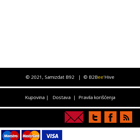
©
2021
, Samizdat B92 |
© B2B
ee
'Hive
Kupovina
|
Dostava
|
Pravila korišćenja