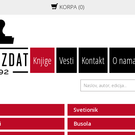
KORPA (
0
)
Knjige
Vesti
Kontakt
O nam
Svetionik
i
Busola