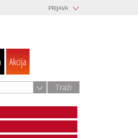
PRIJAVA
V
a
Akcija
V