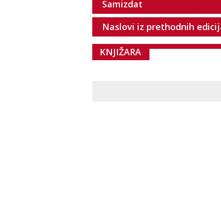
Samizdat
Naslovi iz prethodnih edici
KNJIŽARA