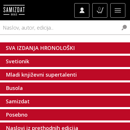
0
SVA IZDANJA HRONOLOŠKI
Svetionik
Mladi književni supertalenti
Busola
Samizdat
Posebno
Naslovi iz prethodnih edicija