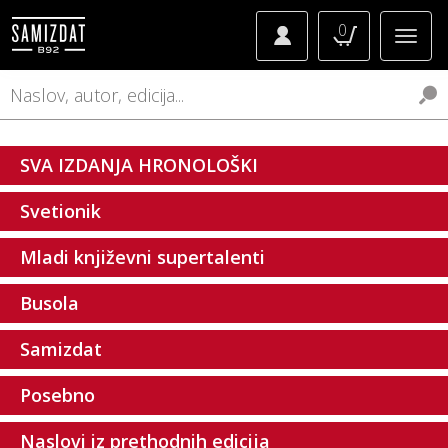
0
SVA IZDANJA HRONOLOŠKI
Svetionik
Mladi književni supertalenti
Busola
Samizdat
Posebno
Naslovi iz prethodnih edicija