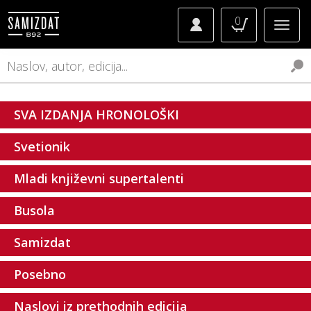
0
SVA IZDANJA HRONOLOŠKI
Svetionik
Mladi književni supertalenti
Busola
Samizdat
Posebno
Naslovi iz prethodnih edicija