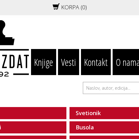
KORPA (
0
)
Knjige
Vesti
Kontakt
O nam
Svetionik
i
Busola