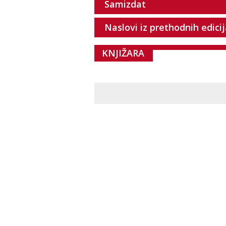
Samizdat
Naslovi iz prethodnih edici
KNJIŽARA