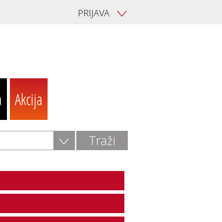
PRIJAVA
V
a
Akcija
V