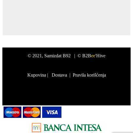
©
2021
, Samizdat B92 |
© B2B
ee
'Hive
Kupovina
|
Dostava
|
Pravila korišćenja