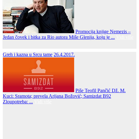
Promocija knjige Nemezis –
Jedan čovek i bitka za Rio autora Miše Glenija, koju je ...
Vidi više
Greh i kazna u Srcu tame
26.4.2017.
Piše Teofil Pančić Dž. M.
Kuci: Sramota; prevela Arijana Božović; Samizdat B92
Zloupotreba: ...
Vidi više