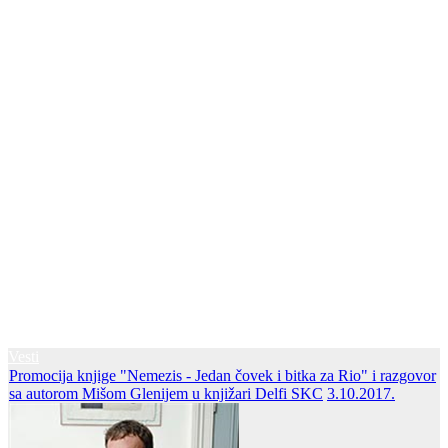
Vesti
Promocija knjige "Nemezis - Jedan čovek i bitka za Rio" i razgovor
sa autorom Mišom Glenijem u knjižari Delfi SKC
3.10.2017.