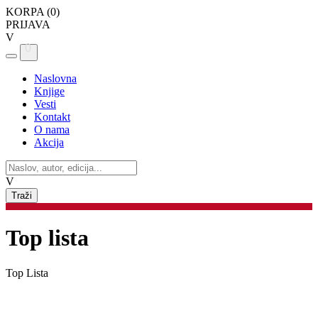
KORPA (
0
)
PRIJAVA
V
0
Naslovna
Knjige
Vesti
Kontakt
O nama
Akcija
V
Top lista
Top Lista