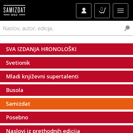
0
SVA IZDANJA HRONOLOŠKI
Svetionik
Mladi književni supertalenti
Busola
Samizdat
Posebno
Naslovi iz prethodnih edicija