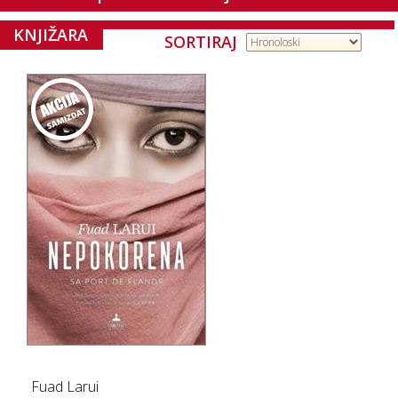
KNJIŽARA
SORTIRAJ
Fuad Larui