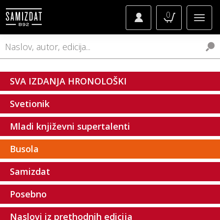
0
SVA IZDANJA HRONOLOŠKI
Svetionik
Mladi književni supertalenti
Busola
Samizdat
Posebno
Naslovi iz prethodnih edicija