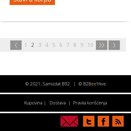
<
>>
>
1
2
3
4
5
6
7
8
9
10
©
2021
, Samizdat B92 |
© B2B
ee
'Hive
Kupovina
|
Dostava
|
Pravila korišćenja