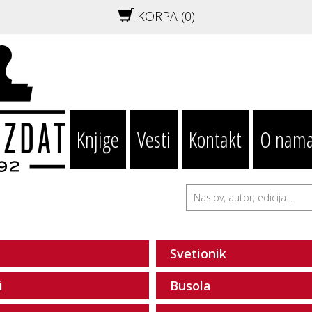
KORPA (
0
)
Knjige
Vesti
Kontakt
O nam
Svetionik
i
Busola