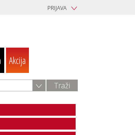
PRIJAVA
V
a
Akcija
V