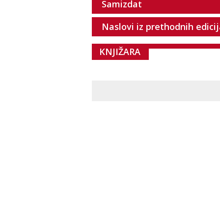
Samizdat
Naslovi iz prethodnih edici
KNJIŽARA