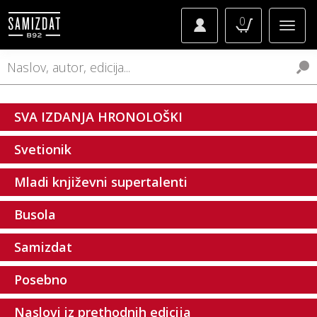
0
SVA IZDANJA HRONOLOŠKI
Svetionik
Mladi književni supertalenti
Busola
Samizdat
Posebno
Naslovi iz prethodnih edicija