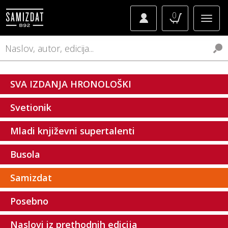
0
SVA IZDANJA HRONOLOŠKI
Svetionik
Mladi književni supertalenti
Busola
Samizdat
Posebno
Naslovi iz prethodnih edicija