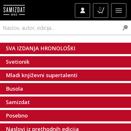
0
SVA IZDANJA HRONOLOŠKI
Svetionik
Mladi književni supertalenti
Busola
Samizdat
Posebno
Naslovi iz prethodnih edicija