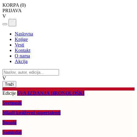
KORPA (
0
)
PRIJAVA
V
0
Naslovna
Knjige
Vesti
Kontakt
O nama
Akcija
V
Edicije
SVA IZDANJA HRONOLOŠKI
Svetionik
Mladi književni supertalenti
Busola
Samizdat