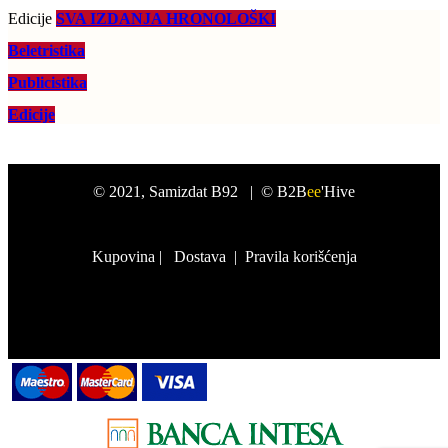
Edicije
SVA IZDANJA HRONOLOŠKI
Beletristika
Publicistika
Edicije
©
2021
, Samizdat B92 |
© B2B
ee
'Hive
Kupovina
|
Dostava
|
Pravila korišćenja