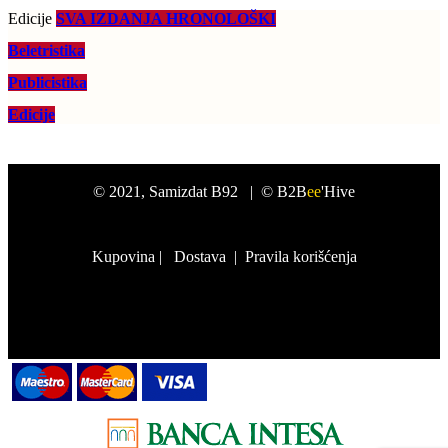
Edicije
SVA IZDANJA HRONOLOŠKI
Beletristika
Publicistika
Edicije
©
2021
, Samizdat B92 |
© B2B
ee
'Hive
Kupovina
|
Dostava
|
Pravila korišćenja