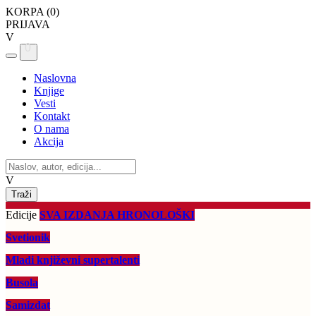
KORPA (
0
)
PRIJAVA
V
0
Naslovna
Knjige
Vesti
Kontakt
O nama
Akcija
V
Edicije
SVA IZDANJA HRONOLOŠKI
Svetionik
Mladi književni supertalenti
Busola
Samizdat