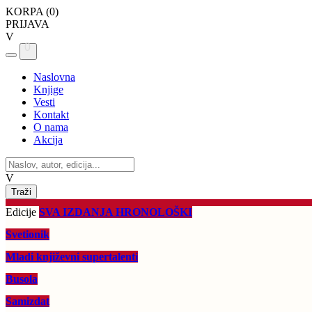
KORPA (
0
)
PRIJAVA
V
0
Naslovna
Knjige
Vesti
Kontakt
O nama
Akcija
V
Edicije
SVA IZDANJA HRONOLOŠKI
Svetionik
Mladi književni supertalenti
Busola
Samizdat