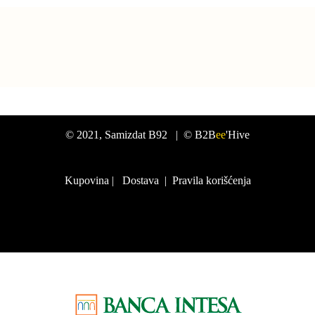
©
2021
, Samizdat B92 |
© B2B
ee
'Hive
Kupovina
|
Dostava
|
Pravila korišćenja