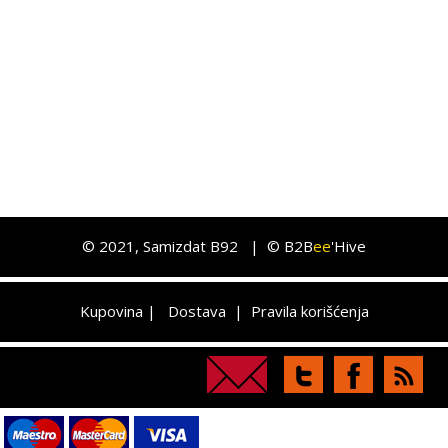
©
2021
, Samizdat B92 |
© B2B
ee
'Hive
Kupovina
|
Dostava
|
Pravila korišćenja