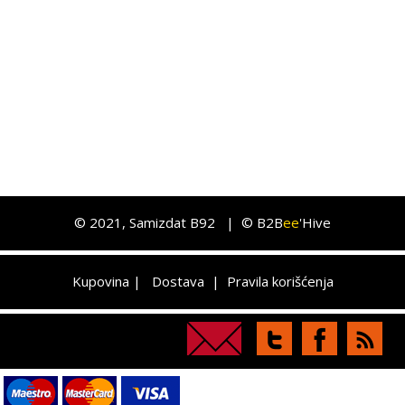
©
2021
, Samizdat B92 |
© B2B
ee
'Hive
Kupovina
|
Dostava
|
Pravila korišćenja