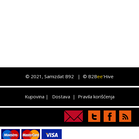
©
2021
, Samizdat B92 |
© B2B
ee
'Hive
Kupovina
|
Dostava
|
Pravila korišćenja