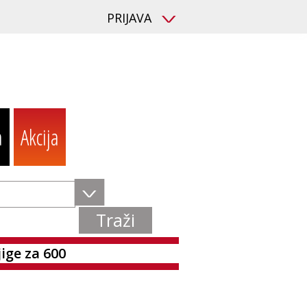
PRIJAVA
V
a
Akcija
V
jige za 600