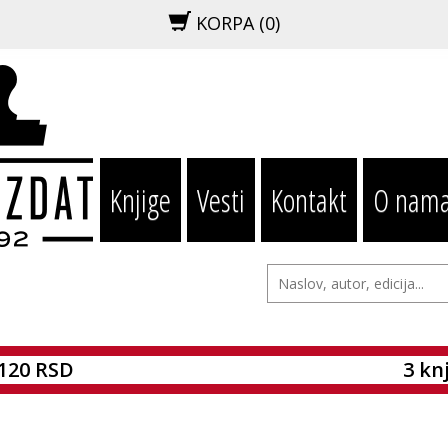
KORPA (
0
)
Knjige
Vesti
Kontakt
O nam
 120 RSD
3 kn