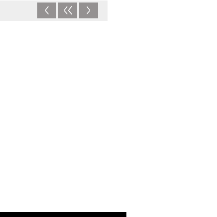
<
<<
>