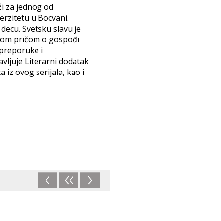
ži za jednog od
erzitetu u Bocvani.
a decu. Svetsku slavu je
znom pričom o gospođi
 preporuke i
avljuje Literarni dodatak
iz ovog serijala, kao i
<
<<
>