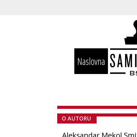
Naslovna
O AUTORU
Aleksandar Mekol Smi