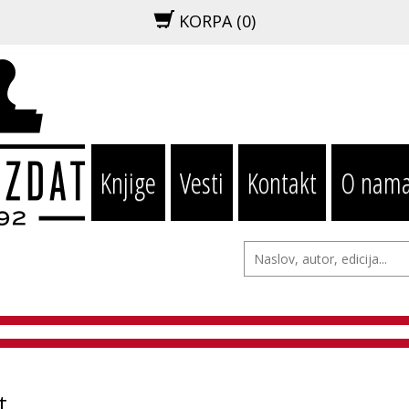
KORPA (
0
)
Knjige
Vesti
Kontakt
O nam
t