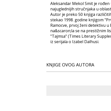
Aleksandar Mekol Smit je rođen u
najuglednijih stručnjaka u oblas
Autor je preko 50 knjiga različiti
stekao 1998. godine knjigom "P
Ramocve, prvoj ženi detektivu u 
na&scaron;la se na prestižnim li
"Tajmsa" (Times Literary Supplem
iz serijala o Izabel Dalhusi.
KNJIGE OVOG AUTORA