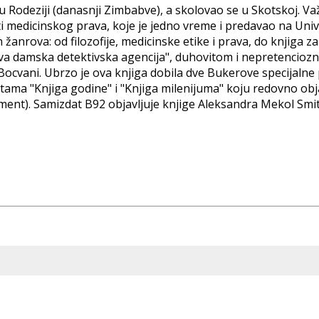
 Rodeziji (danasnji Zimbabve), a skolovao se u Skotskoj. Va
ti medicinskog prava, koje je jedno vreme i predavao na Univ
h žanrova: od filozofije, medicinske etike i prava, do knjiga z
rva damska detektivska agencija", duhovitom i nepretencio
Bocvani. Ubrzo je ova knjiga dobila dve Bukerove specijalne
stama "Knjiga godine" i "Knjiga milenijuma" koju redovno obj
ent). Samizdat B92 objavljuje knjige Aleksandra Mekol Smita 