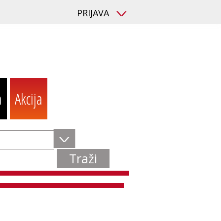
PRIJAVA
V
a
Akcija
V