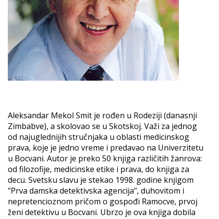
Aleksandar Mekol Smit je rođen u Rodeziji (danasnji
Zimbabve), a skolovao se u Skotskoj. Važi za jednog
od najuglednijih stručnjaka u oblasti medicinskog
prava, koje je jedno vreme i predavao na Univerzitetu
u Bocvani. Autor je preko 50 knjiga različitih žanrova:
od filozofije, medicinske etike i prava, do knjiga za
decu. Svetsku slavu je stekao 1998. godine knjigom
"Prva damska detektivska agencija", duhovitom i
nepretencioznom pričom o gospođi Ramocve, prvoj
ženi detektivu u Bocvani. Ubrzo je ova knjiga dobila