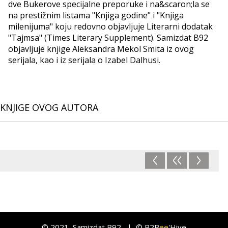
dve Bukerove specijalne preporuke i na&scaron;la se
na prestižnim listama "Knjiga godine" i "Knjiga
milenijuma" koju redovno objavljuje Literarni dodatak
"Tajmsa" (Times Literary Supplement). Samizdat B92
objavljuje knjige Aleksandra Mekol Smita iz ovog
serijala, kao i iz serijala o Izabel Dalhusi.
KNJIGE OVOG AUTORA
<
<<
>
©
2021
, Samizdat B92 |
© B2B
ee
'Hive