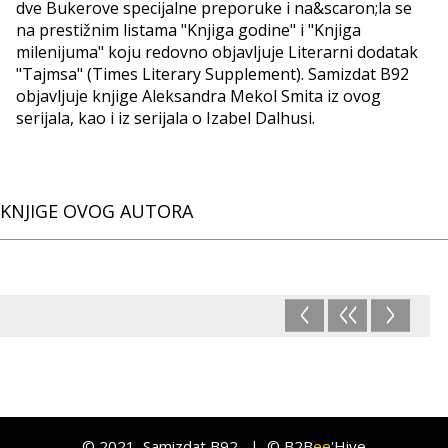
dve Bukerove specijalne preporuke i na&scaron;la se
na prestižnim listama "Knjiga godine" i "Knjiga
milenijuma" koju redovno objavljuje Literarni dodatak
"Tajmsa" (Times Literary Supplement). Samizdat B92
objavljuje knjige Aleksandra Mekol Smita iz ovog
serijala, kao i iz serijala o Izabel Dalhusi.
KNJIGE OVOG AUTORA
<
<<
>
©
2021
, Samizdat B92 |
© B2B
ee
'Hive