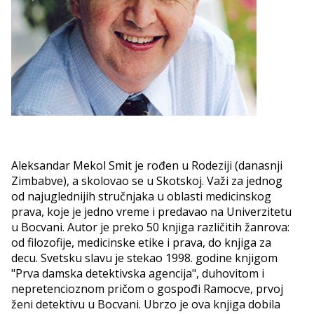
Aleksandar Mekol Smit je rođen u Rodeziji (danasnji
Zimbabve), a skolovao se u Skotskoj. Važi za jednog
od najuglednijih stručnjaka u oblasti medicinskog
prava, koje je jedno vreme i predavao na Univerzitetu
u Bocvani. Autor je preko 50 knjiga različitih žanrova:
od filozofije, medicinske etike i prava, do knjiga za
decu. Svetsku slavu je stekao 1998. godine knjigom
"Prva damska detektivska agencija", duhovitom i
nepretencioznom pričom o gospođi Ramocve, prvoj
ženi detektivu u Bocvani. Ubrzo je ova knjiga dobila