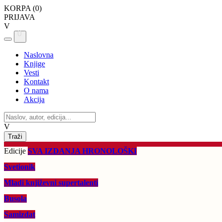
KORPA (
0
)
PRIJAVA
V
0
Naslovna
Knjige
Vesti
Kontakt
O nama
Akcija
V
Edicije
SVA IZDANJA HRONOLOŠKI
Svetionik
Mladi književni supertalenti
Busola
Samizdat