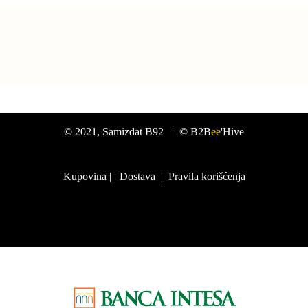
©
2021
, Samizdat B92 |
© B2B
ee
'Hive
Kupovina
|
Dostava
|
Pravila korišćenja