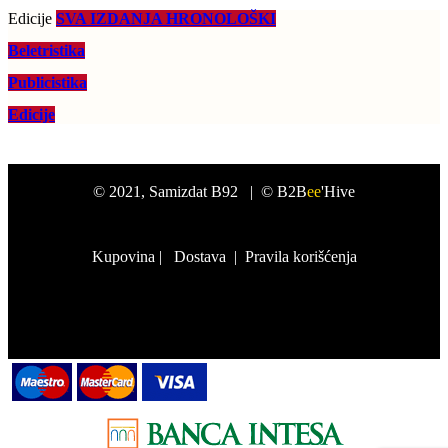
Edicije
SVA IZDANJA HRONOLOŠKI
Beletristika
Publicistika
Edicije
©
2021
, Samizdat B92 |
© B2B
ee
'Hive
Kupovina
|
Dostava
|
Pravila korišćenja