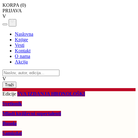
KORPA (
0
)
PRIJAVA
V
0
Naslovna
Knjige
Vesti
Kontakt
O nama
Akcija
V
Edicije
SVA IZDANJA HRONOLOŠKI
Svetionik
Mladi književni supertalenti
Busola
Samizdat