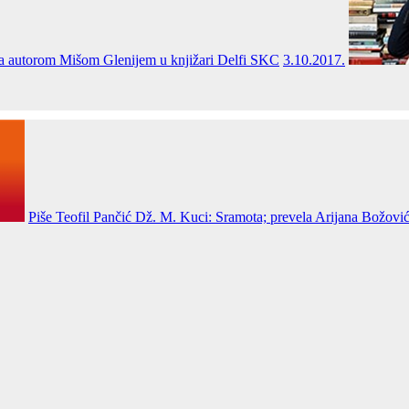
 sa autorom Mišom Glenijem u knjižari Delfi SKC
3.10.2017.
Piše Teofil Pančić Dž. M. Kuci: Sramota; prevela Arijana Božović