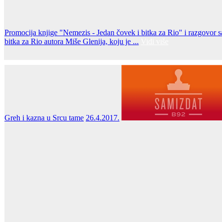
Promocija knjige "Nemezis - Jedan čovek i bitka za Rio" i razgovor
bitka za Rio autora Miše Glenija, koju je ...
Vidi više
Greh i kazna u Srcu tame
26.4.2017.