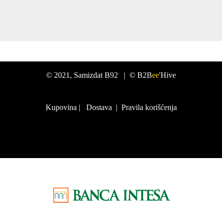
©
2021
, Samizdat B92 |
© B2B
ee
'Hive
Kupovina
|
Dostava
|
Pravila korišćenja