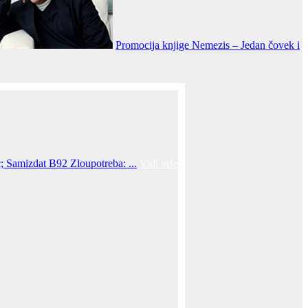
Promocija knjige Nemezis – Jedan čovek i
; Samizdat B92 Zloupotreba: ...
Vidi više