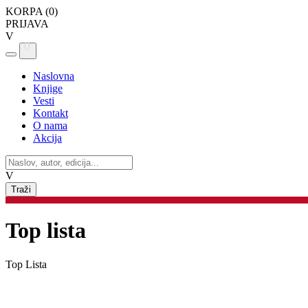
KORPA (
0
)
PRIJAVA
V
0
Naslovna
Knjige
Vesti
Kontakt
O nama
Akcija
V
Top lista
Top Lista