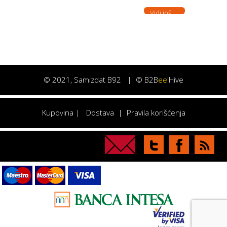
Vidi još. . .
©
2021
, Samizdat B92 |
© B2B
ee
'Hive
Kupovina
|
Dostava
|
Pravila korišćenja