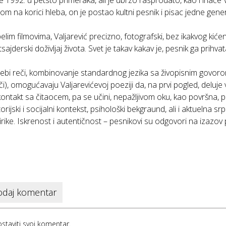
je 1992. u petsto primeraka, ali je ubrzo rasprodato, kao i inače 
om na korici hleba, on je postao kultni pesnik i pisac jedne gener
elim filmovima, Valjarević precizno, fotografski, bez ikakvog kiće
ajderski doživljaj života. Svet je takav kakav je, pesnik ga prihv
trebi reči, kombinovanje standardnog jezika sa živopisnim govo
i), omogućavaju Valjarevićevoj poeziji da, na prvi pogled, deluj
 kontakt sa čitaocem, pa se učini, nepažljivom oku, kao površna, p
storijski i socijalni kontekst, psihološki bekgraund, ali i aktuelna
lirike. Iskrenost i autentičnost – pesnikovi su odgovori na izazov p
daj komentar
staviti svoj komentar.