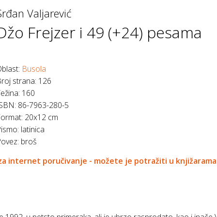
Srđan Valjarević
Džo Frejzer i 49 (+24) pesama
blast:
Busola
roj strana
:
126
ežina
:
160
ISBN
:
86-7963-280-5
Format
:
20x12 cm
Pismo
:
latinica
Povez
:
broš
a internet poručivanje - možete je potražiti u knjižarama