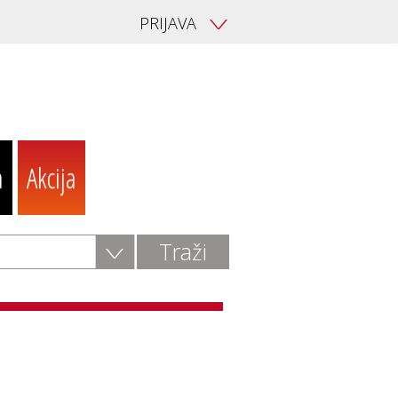
PRIJAVA
V
a
Akcija
V