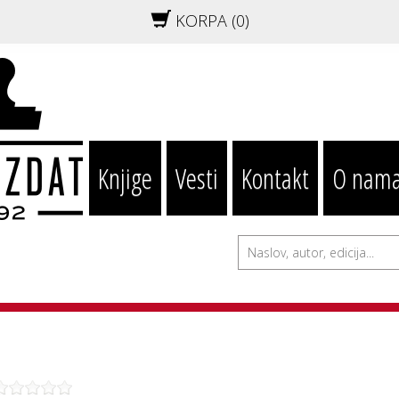
KORPA (
0
)
Knjige
Vesti
Kontakt
O nam