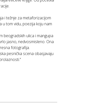
Valjarevićeve knjige. Od početka
acije.
nja i težnje za metaforizacijom
ata u tom vidu, poezija koju nam
rom beogradskih ulica i mangupa
e vrlo jasno, nedvosmisleno. Ona
resna fotografija.
 srpska pesnička scena obasjavaju
rolaznosti.’’