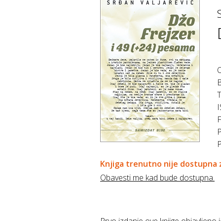
O
B
T
Knjiga trenutno nije dostupna z
Obavesti me kad bude dostupna.