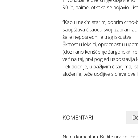
Prvo izdanje ove knjige objavljeno 
90-ih, naime, otkako se pojavio List
’’Kao u nekim starim, dobrim crno-b
saopštava čitaocu svoj izabrani auts
šalje neposredni je trag iskustva...
Škrtost u leksici, opreznost u upo
(dozirano korišćenje žargonskih reč
već na taj, prvi pogled uspostavlja
Tek docnije, u pažljivim čitanjima, i
složenije, teže uočljive slojeve ove 
KOMENTARI
Do
Nema komentara. Budite prvi koji će o