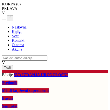
KORPA (
0
)
PRIJAVA
V
0
Naslovna
Knjige
Vesti
Kontakt
O nama
Akcija
V
Edicije
SVA IZDANJA HRONOLOŠKI
Svetionik
Mladi književni supertalenti
Busola
Samizdat