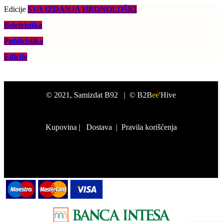
Edicije
SVA IZDANJA HRONOLOŠKI
Beletristika
Publicistika
Edicije
©
2021
, Samizdat B92 |
© B2B
ee
'Hive
Kupovina
|
Dostava
|
Pravila korišćenja