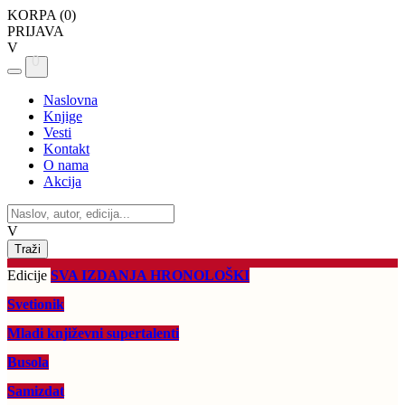
KORPA (
0
)
PRIJAVA
V
0
Naslovna
Knjige
Vesti
Kontakt
O nama
Akcija
V
Edicije
SVA IZDANJA HRONOLOŠKI
Svetionik
Mladi književni supertalenti
Busola
Samizdat