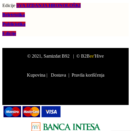
Edicije
SVA IZDANJA HRONOLOŠKI
Beletristika
Publicistika
Edicije
©
2021
, Samizdat B92 |
© B2B
ee
'Hive
Kupovina
|
Dostava
|
Pravila korišćenja