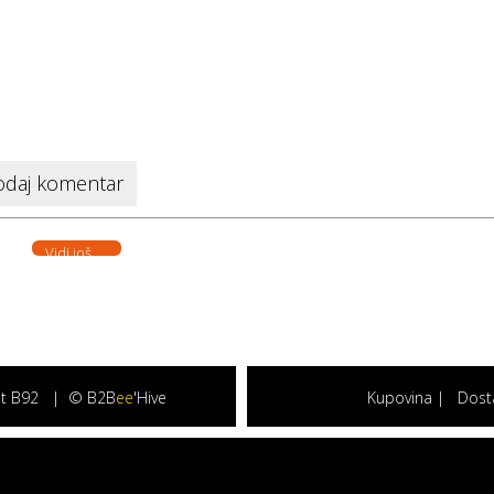
daj komentar
Vidi još. . .
at B92 |
© B2B
ee
'Hive
Kupovina
|
Dost