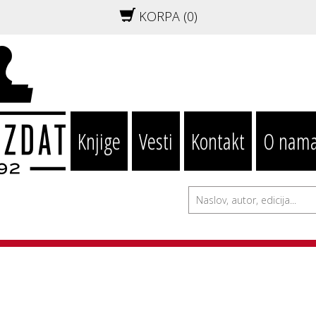
KORPA (
0
)
Knjige
Vesti
Kontakt
O nam