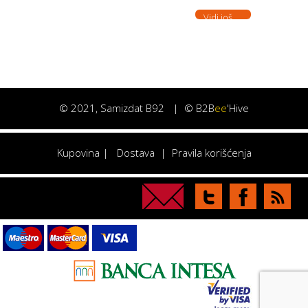
Vidi još. . .
©
2021
, Samizdat B92 |
© B2B
ee
'Hive
Kupovina
|
Dostava
|
Pravila korišćenja